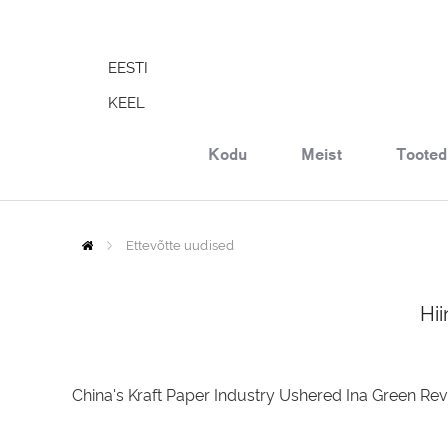
EESTI
KEEL
Kodu
Meist
Tooted
Ettevõtte uudised
Home
Hii
China's Kraft Paper Industry Ushered Ina Green Re