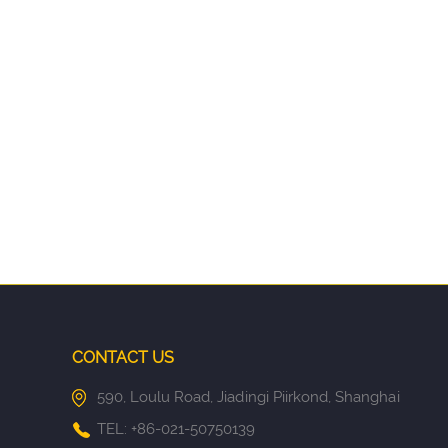
CONTACT US
590, Loulu Road, Jiadingi Piirkond, Shanghai
TEL: +86-021-50750139