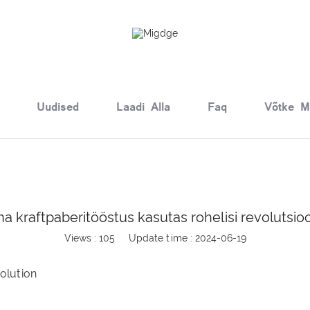
Uudised
Laadi Alla
Faq
Võtke M
na kraftpaberitööstus kasutas rohelisi revolutsi
Views : 105
Update time : 2024-06-19
volution